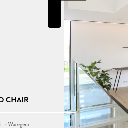
O CHAIR
air - Waregem